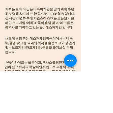
저희는 보다 더 깊은 바둑이게임을 알기 위해 부단
히 노력해 왔으며, 또한 앞으로도 그러할 것입니다.
긴 시간의 변화 속에 자연스레 스며든 오늘날의 온
라인 보드게임 (이하"바둑이 홀덤 맞고)의 오랜 전
통역사를 기록하고 있는 곳 ! 에스퍼게임 입니다
새롭게 변경 되는 에스퍼게임바둑이에서는 바둑
이,홀덤,맞고 등 국내와 외국을 불문하고 가장 인기
있는보드게임(카드게임) 3종류를 즐겨보실 수 있
습니다.
바둑이사이트는 물론이고, 텍사스홀덤인기의 힘
입어 신규 유저의 폭발적인 유입으로 부동의 1위 타
이틀을 가지고 있으며 동접률 2000명으로 유연하게
게임 플레이OK
바둑이,홀덤,맞고를 즐기는 곳 대한민국 독보적인 1
위 업체 입니다.
PC버전(온라인바둑이,온라인홀덤), 오프라인 PC
방 점유율 1위로! 동시접속률 높습니다 편하게 연락
주세요