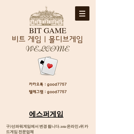
BIT GAME
​비트 게임 | 몰디브게임
WELCOME
​카카오톡 : good7757
​텔레그램 : good7757
에스퍼게임
구)선파워게임에서 변경 됩니다. 2021 온라인 1위 카
드게임 전문업체