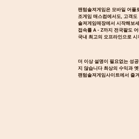
팬텀솔져게임은 모바일 어플로 
조게임 매스컴에서도, 고객도
솔져게임매장에서 시작해보세요
접속률 A - Z까지 전국팔도
국내 최고의 오프라인으로 시
더 이상 설명이 필요없는 성공
지 않습니다 최상의 수익과 
팬텀솔져게임사이트에서 즐겨