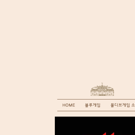
HOME
블루게임
몰디브게임 