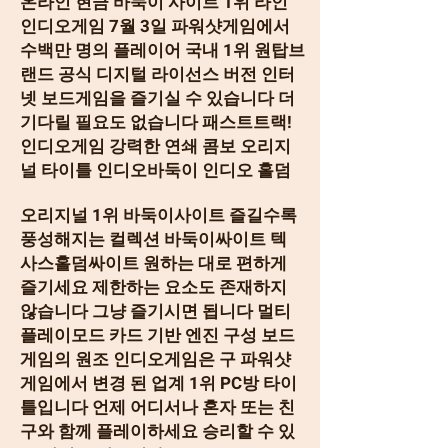
온라인 현금 바둑이 사이트 1위 라인
인디오게임 7월 3일 파워샷게임에서
수백만 명의 플레이어 국내 1위 원탑브
랜드 공식 디지털 라이선스 버전 인터
넷 보드게임을 즐기실 수 있습니다 더
기다릴 필요도 없습니다 패스트트랙!
인디오게임 강력한 연쇄 콤보 오리지
널 타이틀 인디오바둑이 인디오 홀덤
오리지널 1위 바둑이사이트 즐길수록
풍성해지는 컬렉션 바둑이싸이트 텍
사스홀덤싸이트 원하는 대로 편하게
즐기세요 제한하는 요소도 존재하지
않습니다 그냥 즐기시면 됩니다 멀티
플레이모드 카드 기반 엔진 구성 보드
게임의 원조 인디오게임은 구 파워샷
게임에서 변경 된 업계 1위 PC방 타이
틀입니다 언제 어디서나 혼자 또는 친
구와 함께 플레이하세요 승리할 수 있